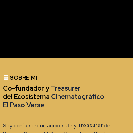
🟨
SOBRE MÍ
Co-fundador y
Treasurer
del Ecosistema
Cinematográfico
El Paso Verse
Soy co-fundador, accionista y
Treasurer
de