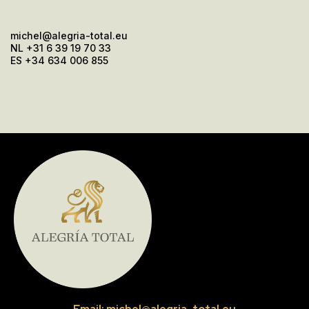
michel@alegria-total.eu
NL +31 6 39 19 70 33
ES +34 634 006 855